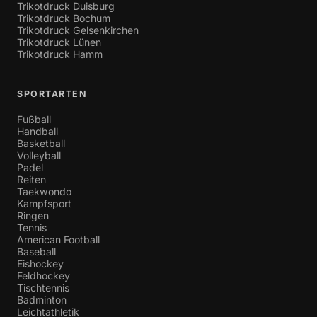
Trikotdruck Duisburg
Trikotdruck Bochum
Trikotdruck Gelsenkirchen
Trikotdruck Lünen
Trikotdruck Hamm
SPORTARTEN
Fußball
Handball
Basketball
Volleyball
Padel
Reiten
Taekwondo
Kampfsport
Ringen
Tennis
American Football
Baseball
Eishockey
Feldhockey
Tischtennis
Badminton
Leichtathletik