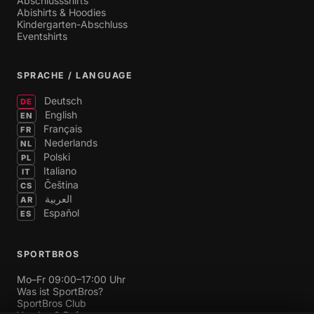
Abschlussshirts
Abishirts & Hoodies
Kindergarten-Abschluss
Eventshirts
SPRACHE / LANGUAGE
Deutsch
DE
English
EN
Français
FR
Nederlands
NL
Polski
PL
Italiano
IT
Čeština
CS
العربية
AR
Español
ES
SPORTBROS
Mo–Fr 09:00–17:00 Uhr
Was ist SportBros?
SportBros Club