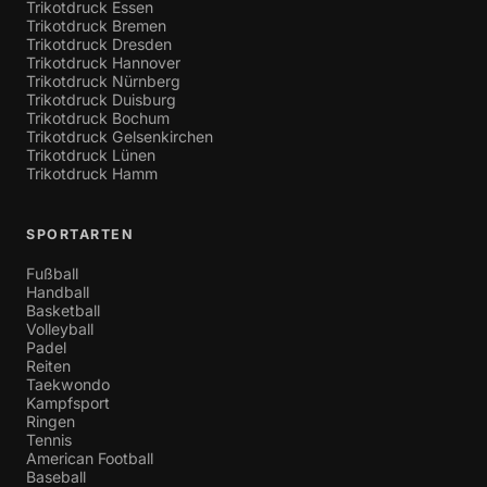
Trikotdruck Essen
Trikotdruck Bremen
Trikotdruck Dresden
Trikotdruck Hannover
Trikotdruck Nürnberg
Trikotdruck Duisburg
Trikotdruck Bochum
Trikotdruck Gelsenkirchen
Trikotdruck Lünen
Trikotdruck Hamm
SPORTARTEN
Fußball
Handball
Basketball
Volleyball
Padel
Reiten
Taekwondo
Kampfsport
Ringen
Tennis
American Football
Baseball