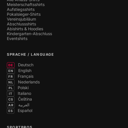
Meisterschaftsshirts
Aufstiegsshirts
Pokalsieger-Shirts
Vereinsjubiläum
Abschlussshirts
Abishirts & Hoodies
Kindergarten-Abschluss
Eventshirts
SPRACHE / LANGUAGE
Deutsch
DE
English
EN
Français
FR
Nederlands
NL
Polski
PL
Italiano
IT
Čeština
CS
العربية
AR
Español
ES
SPORTBROS