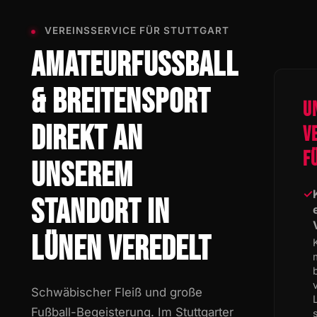
VEREINSSERVICE FÜR STUTTGART
AMATEURFUSSBALL
& BREITENSPORT
U
DIREKT AN
V
F
UNSEREM
✓
STANDORT IN
LÜNEN VEREDELT
Schwäbischer Fleiß und große
Fußball-Begeisterung. Im Stuttgarter