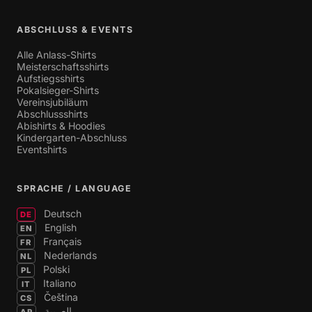
ABSCHLUSS & EVENTS
Alle Anlass-Shirts
Meisterschaftsshirts
Aufstiegsshirts
Pokalsieger-Shirts
Vereinsjubiläum
Abschlussshirts
Abishirts & Hoodies
Kindergarten-Abschluss
Eventshirts
SPRACHE / LANGUAGE
Deutsch
DE
English
EN
Français
FR
Nederlands
NL
Polski
PL
Italiano
IT
Čeština
CS
العربية