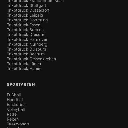
Trikotdruck Frankfurt am Main
Trikotdruck Stuttgart
Trikotdruck Düsseldorf
Trikotdruck Leipzig
Trikotdruck Dortmund
Trikotdruck Essen
Trikotdruck Bremen
Trikotdruck Dresden
Trikotdruck Hannover
Trikotdruck Nürnberg
Trikotdruck Duisburg
Trikotdruck Bochum
Trikotdruck Gelsenkirchen
Trikotdruck Lünen
Trikotdruck Hamm
SPORTARTEN
Fußball
Handball
Basketball
Volleyball
Padel
Reiten
Taekwondo