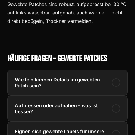
Gewebte Patches sind robust: aufgepresst bei 30 °C
auf links waschbar, aufgenäht auch wärmer – nicht
direkt bebügeln, Trockner vermeiden.
Häufige Fragen – Gewebte Patches
Wie fein können Details im gewebten
+
Patch sein?
Deutlich feiner als bei Stickerei – dünne Konturlinien
Aufpressen oder aufnähen – was ist
und kleine Schriftzüge ab wenigen Millimetern sind
+
besser?
möglich. Wir prüfen euer Wappen kostenlos auf
Webtauglichkeit.
Aufpressen ist dauerhaft und glatt, Aufnähen
Eignen sich gewebte Labels für unsere
flexibel (z. B. für Sammler oder wechselnde
+