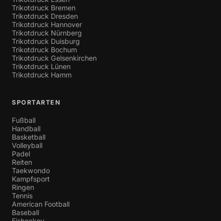
Trikotdruck Bremen
Trikotdruck Dresden
Trikotdruck Hannover
Trikotdruck Nürnberg
Trikotdruck Duisburg
Trikotdruck Bochum
Trikotdruck Gelsenkirchen
Trikotdruck Lünen
Trikotdruck Hamm
SPORTARTEN
Fußball
Handball
Basketball
Volleyball
Padel
Reiten
Taekwondo
Kampfsport
Ringen
Tennis
American Football
Baseball
Eishockey