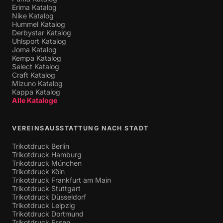
Erima Katalog
Nike Katalog
Hummel Katalog
Derbystar Katalog
Uhlsport Katalog
Joma Katalog
Kempa Katalog
Select Katalog
Craft Katalog
Mizuno Katalog
Kappa Katalog
Alle Kataloge
VEREINSAUSSTATTUNG NACH STADT
Trikotdruck Berlin
Trikotdruck Hamburg
Trikotdruck München
Trikotdruck Köln
Trikotdruck Frankfurt am Main
Trikotdruck Stuttgart
Trikotdruck Düsseldorf
Trikotdruck Leipzig
Trikotdruck Dortmund
Trikotdruck Essen