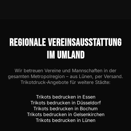
veredeln wir die Trikots direkt inhouse in
nach dem Erstgespräch und der Festlegung
Lünen.
eurer Kollektion eine persönliche
Onboarding-Einladung per E-Mail. Über
diesen Einladungslink könnt ihr euch
registrieren und direkt auf eure digitale
REGIONALE VEREINSAUSSTATTUNG
Vereinsplattform (SportBros Club) zugreifen.
Dort verwaltest du als Trainer, Abteilungsleiter
IM UMLAND
oder Vorstand ganz bequem eure
Kollektionen, gibst Korrekturabzüge direkt
Wir betreuen Vereine und Mannschaften in der
online frei und startest Nachbestellungen mit
gesamten Metropolregion – aus Lünen, per Versand.
wenigen Klicks.
Trikotdruck-Angebote für weitere Städte:
Trikots bedrucken in Essen
Trikots bedrucken in Düsseldorf
Trikots bedrucken in Bochum
Trikots bedrucken in Gelsenkirchen
Trikots bedrucken in Lünen