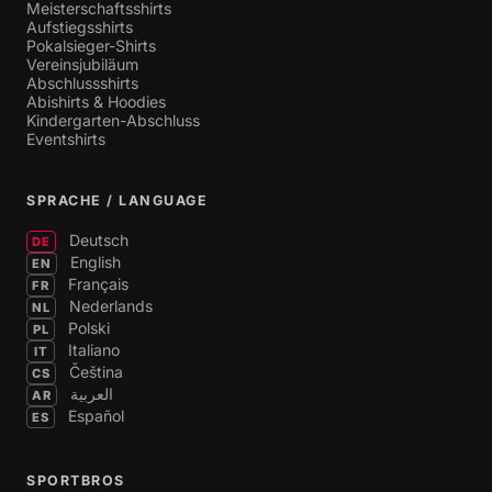
Meisterschaftsshirts
Aufstiegsshirts
Pokalsieger-Shirts
Vereinsjubiläum
Abschlussshirts
Abishirts & Hoodies
Kindergarten-Abschluss
Eventshirts
SPRACHE / LANGUAGE
Deutsch
DE
English
EN
Français
FR
Nederlands
NL
Polski
PL
Italiano
IT
Čeština
CS
العربية
AR
Español
ES
SPORTBROS