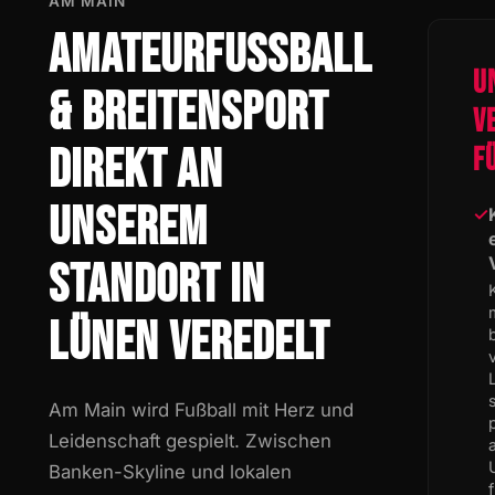
AM MAIN
AMATEURFUSSBALL
U
& BREITENSPORT
V
DIREKT AN
F
UNSEREM
✓
STANDORT IN
LÜNEN VEREDELT
Am Main wird Fußball mit Herz und
Leidenschaft gespielt. Zwischen
Banken-Skyline und lokalen