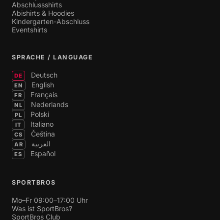
Abschlussshirts
Abishirts & Hoodies
Kindergarten-Abschluss
Eventshirts
SPRACHE / LANGUAGE
Deutsch
DE
English
EN
Français
FR
Nederlands
NL
Polski
PL
Italiano
IT
Čeština
CS
العربية
AR
Español
ES
SPORTBROS
Mo–Fr 09:00–17:00 Uhr
Was ist SportBros?
SportBros Club