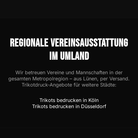
waschbeständig und in hochwertiger
nach dem Erstgespräch und der Festlegung
Verarbeitung in unserer hauseigenen
eurer Kollektion eine persönliche
Veredelungsmanufaktur.
Onboarding-Einladung per E-Mail. Über
diesen Einladungslink könnt ihr euch
registrieren und direkt auf eure digitale
REGIONALE VEREINSAUSSTATTUNG
Vereinsplattform (SportBros Club) zugreifen.
Dort verwaltest du als Trainer, Abteilungsleiter
IM UMLAND
oder Vorstand ganz bequem eure
Kollektionen, gibst Korrekturabzüge direkt
Wir betreuen Vereine und Mannschaften in der
online frei und startest Nachbestellungen mit
gesamten Metropolregion – aus Lünen, per Versand.
wenigen Klicks.
Trikotdruck-Angebote für weitere Städte:
Trikots bedrucken in Köln
Trikots bedrucken in Düsseldorf