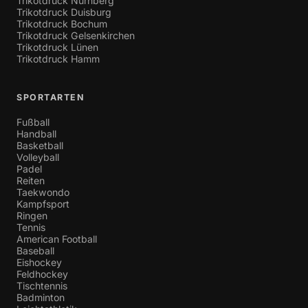
Trikotdruck Nürnberg
Trikotdruck Duisburg
Trikotdruck Bochum
Trikotdruck Gelsenkirchen
Trikotdruck Lünen
Trikotdruck Hamm
SPORTARTEN
Fußball
Handball
Basketball
Volleyball
Padel
Reiten
Taekwondo
Kampfsport
Ringen
Tennis
American Football
Baseball
Eishockey
Feldhockey
Tischtennis
Badminton